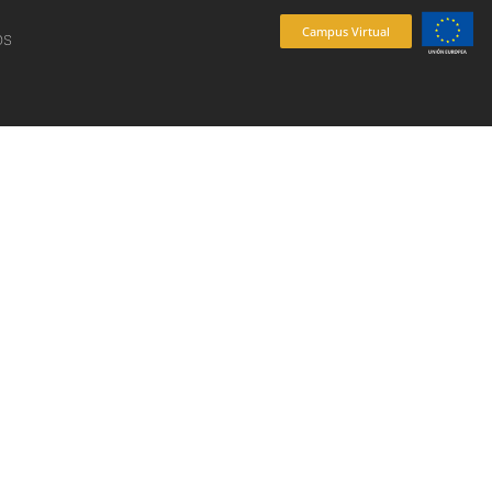
Campus Virtual
os
es