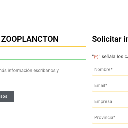
DE ZOOPLANCTON
Solicitar 
"
" señala los 
(*)
Nombre
más información escribanos y
(*)
Email
(*)
rsos
Empresa
Dirección
(*)