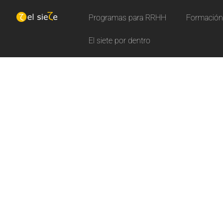
Programas para RRHH
Formación 
El siete por dentro
N
u
e
Aprende con nuestros curs