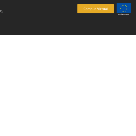
Campus Virtual
os
es