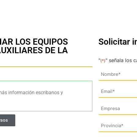
NAR LOS EQUIPOS
Solicitar 
UXILIARES DE LA
"
" señala los 
(*)
Nombre
(*)
Email
más información escribanos y
(*)
Empresa
rsos
Dirección
(*)