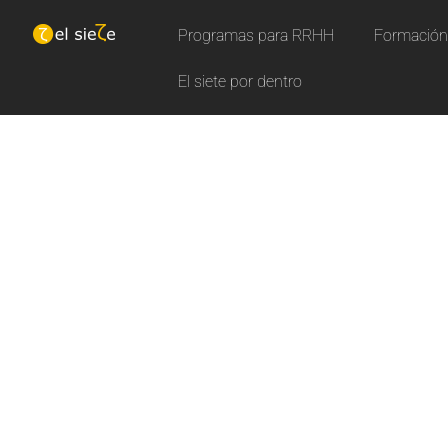
Programas para RRHH
Formación 
El siete por dentro
N
u
e
Aprende con nuestros curs