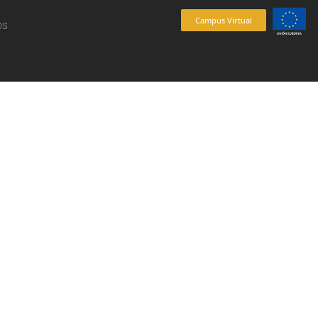
Campus Virtual
os
es