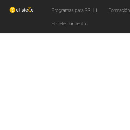
Programas para RRHH
Formación 
El siete por dentro
N
u
e
Aprende con nuestros curs