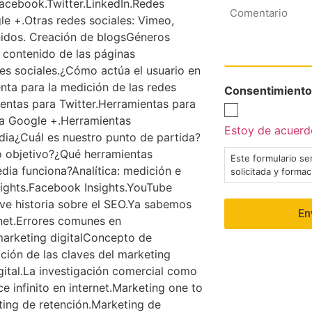
Facebook.Twitter.LinkedIn.Redes
Comentario
gle +.Otras redes sociales: Vimeo,
enidos. Creación de blogsGéneros
 contenido de las páginas
es sociales.¿Cómo actúa el usuario en
nta para la medición de las redes
Consentimiento
ientas para Twitter.Herramientas para
ra Google +.Herramientas
Estoy de acuerdo
edia¿Cuál es nuestro punto de partida?
o objetivo?¿Qué herramientas
Este formulario ser
dia funciona?Analítica: medición e
solicitada y forma
sights.Facebook Insights.YouTube
ve historia sobre el SEO.Ya sabemos
net.Errores comunes en
marketing digitalConcepto de
ación de las claves del marketing
igital.La investigación comercial como
e infinito en internet.Marketing one to
ting de retención.Marketing de