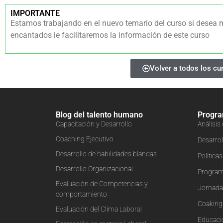
IMPORTANTE
Estamos trabajando en el nuevo temario del curso si desea 
encantados le facilitaremos la información de este curso
Volver a todos los cu
Blog del talento humano
Progr
Capacitación y Desarrollo
Análisis
Coaching Ejecutivo
Desarrol
Desarrollo de habilidades blandas
Política
Desarrollo Organizacional
Program
Evaluación de Competencias y
Jornadas
comportamiento
Coaking 
Evaluación del Clima Laboral
Educaci