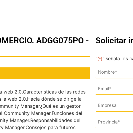
OMERCIO. ADGG075PO -
Solicitar 
"
" señala los 
(*)
Nombre
(*)
Email
(*)
la web 2.0.Características de las redes
n la web 2.0.Hacia dónde se dirige la
Empresa
Community Manager¿Qué es un gestor
el Community Manager.Funciones del
Dirección
ity Manager.Responsabilidades del
y Manager.Consejos para futuros
(*)