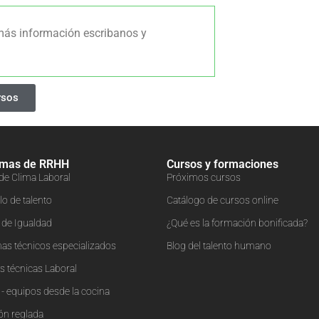
más información escribanos y
rsos
amas de RRHH
Cursos y formaciones
 de Clima Laboral
Próximos cursos
lo de talento
Catálogo de cursos online
s de Igualdad
¿Qué es la formación bonificada?
as técnicos especializados
Blog del talento humano
 técnicas Laboral
- equipos desde la cocina
ón reglada