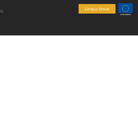
Campus Virtual
os
es