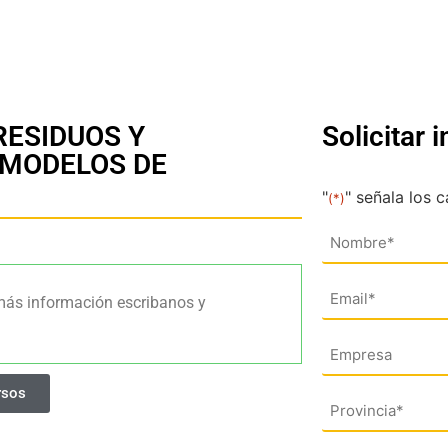
ESIDUOS Y
Solicitar 
 MODELOS DE
"
" señala los 
(*)
Nombre
(*)
Email
más información escribanos y
(*)
Empresa
rsos
Dirección
(*)