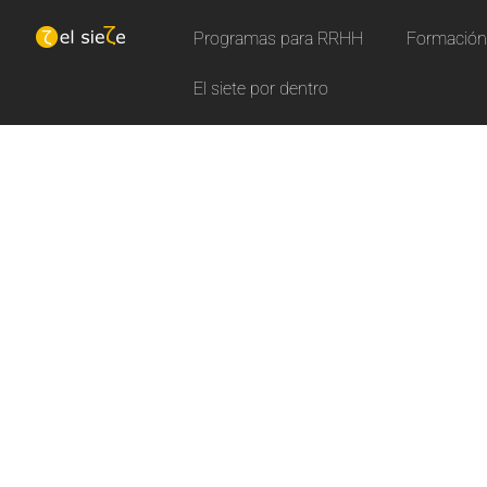
Programas para RRHH
Formación 
El siete por dentro
N
u
e
Aprende con nuestros curs