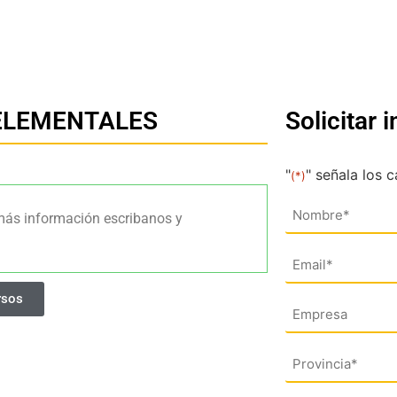
 ELEMENTALES
Solicitar 
"
" señala los 
(*)
Nombre
más información escribanos y
(*)
Email
(*)
rsos
Empresa
Dirección
(*)