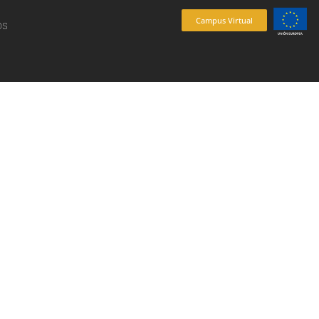
Campus Virtual
os
es