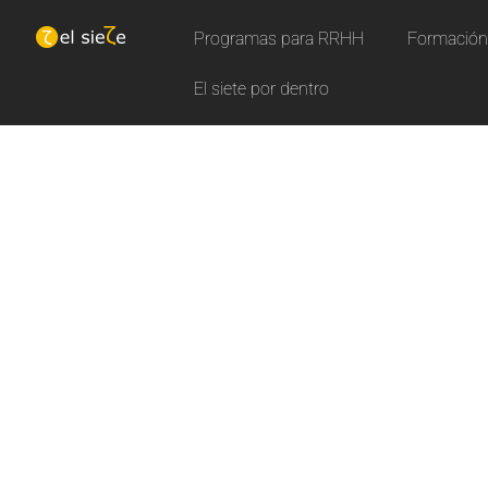
Programas para RRHH
Formación 
El siete por dentro
N
u
e
Aprende con nuestros curs