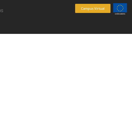
Campus Virtual
os
es