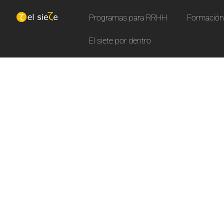
Programas para RRHH
Formación 
El siete por dentro
Aprende con nuestros curs