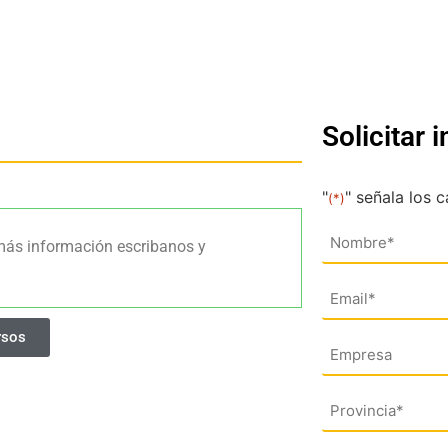
Solicitar 
"
" señala los 
(*)
Nombre
más información escribanos y
(*)
Email
(*)
rsos
Empresa
Dirección
(*)