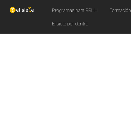
Programas para RRHH
Formación 
El siete por dentro
N
u
e
Aprende con nuestros curs