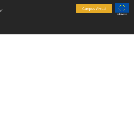
Campus Virtual
os
es