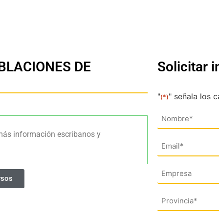
BLACIONES DE
Solicitar 
"
" señala los 
(*)
Nombre
(*)
más información escribanos y
Email
(*)
Empresa
rsos
Dirección
(*)