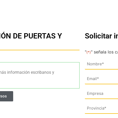
IÓN DE PUERTAS Y
Solicitar 
"
" señala los 
(*)
Nombre
(*)
más información escribanos y
Email
(*)
Empresa
rsos
Dirección
(*)