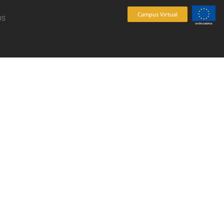
Campus Virtual
os
es