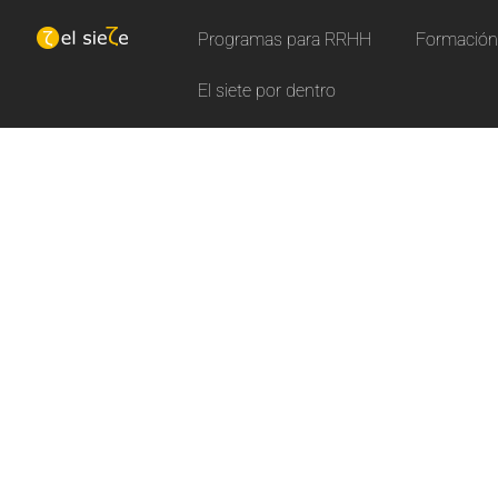
Programas para RRHH
Formación 
El siete por dentro
N
u
e
Aprende con nuestros curs