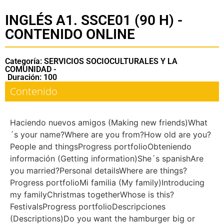
INGLÉS A1. SSCE01 (90 H) -
CONTENIDO ONLINE
Categoría: SERVICIOS SOCIOCULTURALES Y LA
COMUNIDAD -
Duración: 100
Contenido
Haciendo nuevos amigos (Making new friends)What
´s your name?Where are you from?How old are you?
People and thingsProgress portfolioObteniendo
información (Getting information)She´s spanishAre
you married?Personal detailsWhere are things?
Progress portfolioMi familia (My family)Introducing
my familyChristmas togetherWhose is this?
FestivalsProgress portfolioDescripciones
(Descriptions)Do you want the hamburger big or