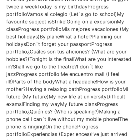
twice a weekToday is my birthdayProgress
portfolioVamos al colegio (Let´s go to school)My
favourite subject isStrike!Going on a excursionMy
classProgress portfolioMis mejores vacaciones (My
best holidays)By planeWhat a hotel?Planning our
holidaysDon´t forget your passportProgress
portfolio¿Cuáles son tus aficiones? (What are your
hobbies?)Tonight is the final!What are you interested
in?Shall we go to the theatre?I don´t like
jazzProgress portfolio¡Me encuentro mal! (I feel
ill!)Parts of the bodyWhat a headache!How is your
mother?Having a relaxing bathProgress portfolioMi
futuro (My future)My new life at universityDifficult
exams!Finding my wayMy future plansProgress
portfolio¿Quién es? (Who is speaking?)Making a
phone callI can´t live without my mobile phone!The
phone is ringing!On the phoneProgress
portfolioExperiencias (Experiences)I’ve just arrived