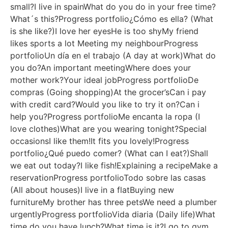
small?I live in spainWhat do you do in your free time?
What´s this?Progress portfolio¿Cómo es ella? (What
is she like?)I love her eyesHe is too shyMy friend
likes sports a lot Meeting my neighbourProgress
portfolioUn día en el trabajo (A day at work)What do
you do?An important meetingWhere does your
mother work?Your ideal jobProgress portfolioDe
compras (Going shopping)At the grocer’sCan i pay
with credit card?Would you like to try it on?Can i
help you?Progress portfolioMe encanta la ropa (I
love clothes)What are you wearing tonight?Special
occasionsI like them!It fits you lovely!Progress
portfolio¿Qué puedo comer? (What can I eat?)Shall
we eat out today?I like fish!Explaining a recipeMake a
reservationProgress portfolioTodo sobre las casas
(All about houses)I live in a flatBuying new
furnitureMy brother has three petsWe need a plumber
urgentlyProgress portfolioVida diaria (Daily life)What
time do you have lunch?What time is it?I go to gym