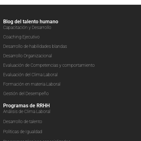
Blog del talento humano
Capacitación y Desarrollo
Coaching Ejecutivo
Desarrollo de habilidades blandas
Desarrollo Organizacional
Evaluación de Competencias y comportamiento
Evaluación del Clima Laboral
Formación en materia Laboral
Gestión del Desempeño
Programas de RRHH
Análisis de Clima Laboral
Desarrollo de talento
Políticas de Igualdad