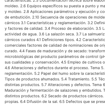
características. 2.5 Documentación técnica sobre elabo
moldeo. 2.6 Equipos específicos su puesta a punto y m
y moldeo. 2.8 Aplicaciones parámetros y ejecución y co
de embutición. 2.10 Secuencia de operaciones de mold
cárnicos 3.1 Características y reglamentación. 3.2 Defin
y factores de calidad. 3.4 Proceso de elaboración. 3.5 
actividad de agua. 3.6 La salazón seca. 3.7 La salmuer
cárnicos curados 4.1 Definiciones tipos. 4.2 Característ
comerciales factores de calidad de nominaciones de ori
curado. 4.4 Fases de maduración y de secado: transform
microbiológicas del producto parámetros de control (pH
sus cualidades y conservación. 4.5 Empleo de cultivos o 
4.6 Alteraciones y defectos durante el proceso. Tema 5.
reglamentación. 5.2 Papel del humo sobre la característ
Tipos de productos ahumados. 5.4 Tratamiento. 5.5 Técn
distintas productos. 5.7 Alteraciones y defectos. Tema 
Maduración y fermentación de salazones y embutidos. T
distintos productos. 6.2 Secado de productos cárnicos.
propias. 6.4 Difusión de la sal. 6.5 Defectos que se pre