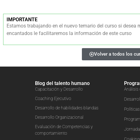
IMPORTANTE
Estamos trabajando en el nuevo temario del curso si desea 
encantados le facilitaremos la información de este curso
Volver a todos los cu
Blog del talento humano
Progr
Capacitación y Desarrollo
Análisis
Coaching Ejecutivo
Desarrol
Desarrollo de habilidades blandas
Política
Desarrollo Organizacional
Program
Evaluación de Competencias y
Jornadas
comportamiento
Coaking 