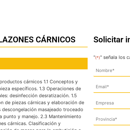
ALAZONES CÁRNICOS
Solicitar 
"
" señala los 
(*)
Nombre
(*)
 productos cárnicos 1.1 Conceptos y
Email
pieza específicos. 1.3 Operaciones de
(*)
les: desinfección desratización. 1.5
Empresa
ón de piezas cárnicas y elaboración de
ias descongelación masajeado troceado
 a punto y manejo. 2.3 Mantenimiento
Dirección
es cárnicas. Clasificación y
(*)