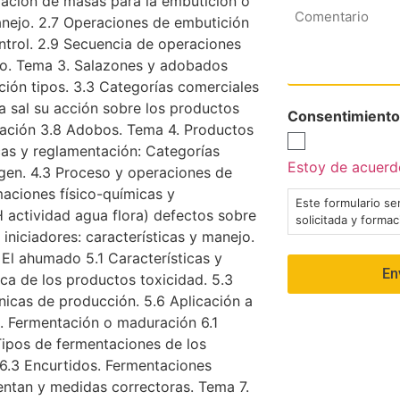
ración de masas para la embutición o
Comentario
anejo. 2.7 Operaciones de embutición
ntrol. 2.9 Secuencia de operaciones
eo. Tema 3. Salazones y adobados
ición tipos. 3.3 Categorías comerciales
La sal su acción sobre los productos
Consentimiento
ización 3.8 Adobos. Tema 4. Productos
icas y reglamentación: Categorías
Estoy de acuerdo
gen. 4.3 Proceso y operaciones de
aciones físico-químicas y
Este formulario ser
 actividad agua flora) defectos sobre
solicitada y forma
iniciadores: características y manejo.
 El ahumado 5.1 Características y
ica de los productos toxicidad. 5.3
icas de producción. 5.6 Aplicación a
6. Fermentación o maduración 6.1
ipos de fermentaciones de los
 6.3 Encurtidos. Fermentaciones
sentan y medidas correctoras. Tema 7.