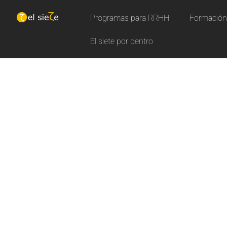
Programas para RRHH
Formación 
El siete por dentro
N
u
e
Aprende con nuestros curs