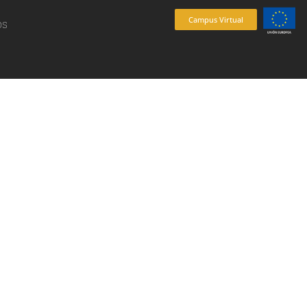
Campus Virtual
os
es