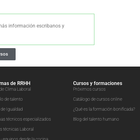
más información escribanos y
rsos
amas de RRHH
Cursos y formaciones
 de Clima Laboral
Próximos cursos
lo de talento
Catálogo de cursos online
s de Igualdad
¿Qué es la formación bonificada?
as técnicos especializados
Blog del talento humano
 técnicas Laboral
- equipos desde la cocina