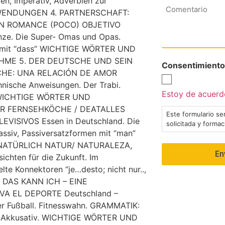
en, Imperativ, Adverbien zur
Comentario
D WENDUNGEN 4. PARTNERSCHAFT:
UN ROMANCE (POCO) OBJETIVO
nze. Die Super- Omas und Opas.
tze mit “dass” WICHTIGE WÖRTER UND
HME 5. DER DEUTSCHE UND SEIN
Consentimiento
OCHE: UNA RELACIÓN DE AMOR
hnische Anweisungen. Der Trabi.
Estoy de acuerdo
v. WICHTIGE WÖRTER UND
ER FERNSEHKÖCHE / DEATALLES
Este formulario ser
ISIVOS Essen in Deutschland. Die
solicitada y forma
ssiv, Passiversatzformen mit “man”
 NATÜRLICH NATUR/ NATURALEZA,
hten für die Zukunft. Im
te Konnektoren “je…desto; nicht nur..,
DAS KANN ICH – EINE
A EL DEPORTE Deutschland –
ler Fußball. Fitnesswahn. GRAMMATIK:
nd Akkusativ. WICHTIGE WÖRTER UND