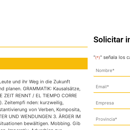
Solicitar 
"
" señala los 
(*)
Nombre
(*)
te und ihr Weg in die Zukunft
Email
and planen. GRAMMATIK: Kausalsätze,
(*)
E ZEIT RENNT / EL TIEMPO CORRE
Empresa
). Zeitempfi nden: kurzweilig,
stantivierung von Verben, Komposita,
WÖRTER UND WENDUNGEN 3. ÄRGER IM
Dirección
uationen bewältigen. Mobbing. Gib
(*)