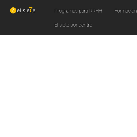
Programas para RRHH
Formación 
El siete por dentro
N
u
e
Aprende con nuestros curs