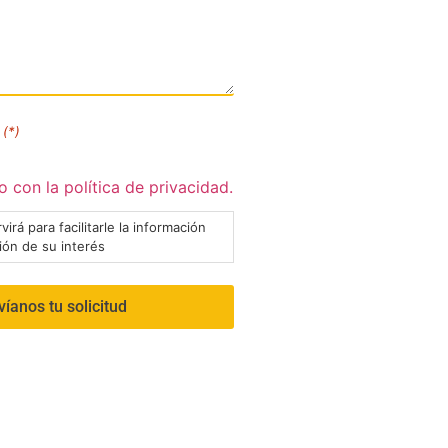
(*)
 con la política de privacidad.
virá para facilitarle la información
ción de su interés