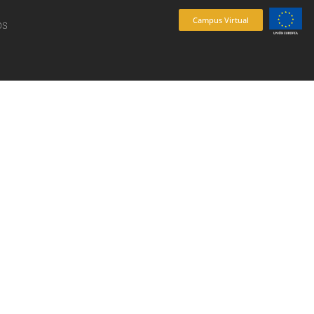
Campus Virtual
os
es