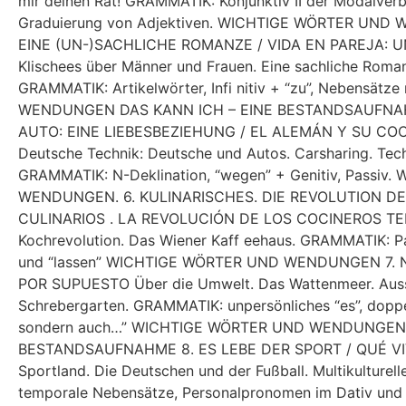
mir deinen Rat! GRAMMATIK: Konjunktiv II der Modalverb
Graduierung von Adjektiven. WICHTIGE WÖRTER UN
EINE (UN-)SACHLICHE ROMANZE / VIDA EN PAREJA: 
Klischees über Männer und Frauen. Eine sachliche Roma
GRAMMATIK: Artikelwörter, Infi nitiv + “zu”, Nebensä
WENDUNGEN DAS KANN ICH – EINE BESTANDSAUFNA
AUTO: EINE LIEBESBEZIEHUNG / EL ALEMÁN Y SU C
Deutsche Technik: Deutsche und Autos. Carsharing. Tec
GRAMMATIK: N-Deklination, “wegen” + Genitiv, Passi
WENDUNGEN. 6. KULINARISCHES. DIE REVOLUTION D
CULINARIOS . LA REVOLUCIÓN DE LOS COCINEROS TELEV
Kochrevolution. Das Wiener Kaff eehaus. GRAMMATIK: Pa
und “lassen” WICHTIGE WÖRTER UND WENDUNGEN 7.
POR SUPUESTO Über die Umwelt. Das Wattenmeer. Aussic
Schrebergarten. GRAMMATIK: unpersönliches “es”, doppel
sondern auch…” WICHTIGE WÖRTER UND WENDUNGEN 
BESTANDSAUFNAHME 8. ES LEBE DER SPORT / QUÉ VIV
Sportland. Die Deutschen und der Fußball. Multikulturel
temporale Nebensätze, Personalpronomen im Dativ u