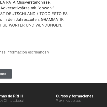
 PATA Missverständnisse.
Adversativsätze mit “obwohl”
IST DEUTSCHLAND / TODO ESTO ES
nd in den Jahreszeiten. GRAMMATIK:
WICHTIGE WÖRTER UND WENDUNGEN.
más información escribanos y
rsos
amas de RRHH
Cursos y formaciones
 de Clima Laboral
Próximos cursos