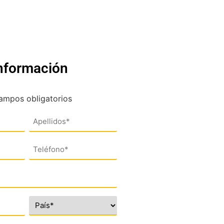
información
campos obligatorios
Teléfono
(*)