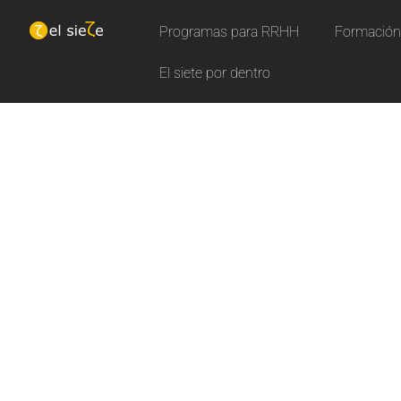
Programas para RRHH
Formación 
El siete por dentro
N
u
e
Aprende con nuestros curs