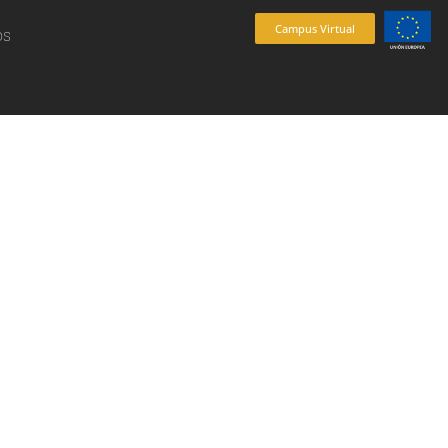
Campus Virtual
os
es